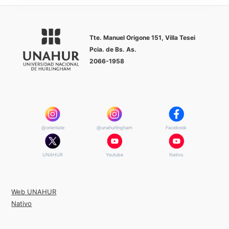
Tte. Manuel Origone 151, Villa
Tesei
Pcia. de Bs. As.
2066-1958
@orientate
@unahurlingham
Facebook
UNAHUR
Youtube
Nativo
Web UNAHUR
Nativo