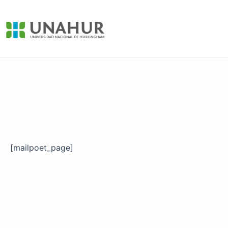
Ir
al
contenido
[mailpoet_page]