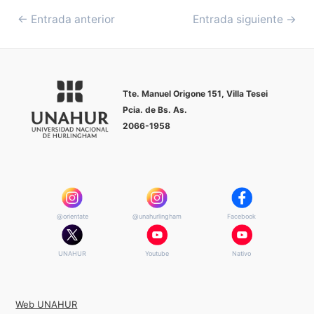
←
Entrada anterior
Entrada siguiente
→
Tte. Manuel Origone 151, Villa
Tesei
Pcia. de Bs. As.
2066-1958
@orientate
@unahurlingham
Facebook
UNAHUR
Youtube
Nativo
Web UNAHUR